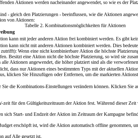
effenden Aktionen werden nacheinander angewendet, so wie es der Pla
d - gleich den Platzierungen - beeinflussen, wie die Aktionen angewen
ion von Aktionen:
Tabelle
2
.
Kombinationsmöglichkeiten für Aktionen
reibung
tion kann mit jeder anderen Aktion frei kombiniert werden. Es gibt ke
tion kann nicht mit anderen Aktionen kombiniert werden. Dies bedeutet
zutrifft): Wenn eine nicht kombinierbare Aktion die höchste Platzierun
en. Besitzt eine Aktion nicht die höchste Platzierung, so wird sie zus
alle Aktionen angewendet, die höher platziert sind als die verworfenen
icht, dass nur Aktionen eines bestimmten Typs mit der aktuellen Aktio
us, klicken Sie
Hinzufügen
oder
Entfernen
, um die markierten Aktions
r Sie die Kombinations-Einstellungen verändern können. Klicken Sie au
zeit für den Gültigkeitszeitraum der Aktion fest. Während dieser Zeit w
 sich Start- und Endzeit der Aktion im Zeitraum der Kampagne befin
udget erschöpft ist, wird die Aktion automatisch offline genommen, u
on auf
Alle
gesetzt ist.