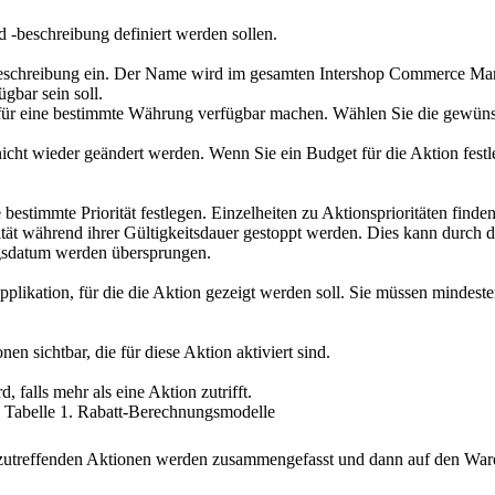
 -beschreibung definiert werden sollen.
Beschreibung ein. Der Name wird im gesamten Intershop Commerce Man
gbar sein soll.
r für eine bestimmte Währung verfügbar machen. Wählen Sie die gewü
icht wieder geändert werden. Wenn Sie ein Budget für die Aktion fest
estimmte Priorität festlegen. Einzelheiten zu Aktionsprioritäten finde
orität während ihrer Gültigkeitsdauer gestoppt werden. Dies kann durc
ungsdatum werden übersprungen.
likation, für die die Aktion gezeigt werden soll. Sie müssen mindesten
n sichtbar, die für diese Aktion aktiviert sind.
 falls mehr als eine Aktion zutrifft.
Tabelle
1
.
Rabatt-Berechnungsmodelle
e zutreffenden Aktionen werden zusammengefasst und dann auf den Wa