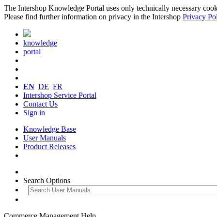
The Intershop Knowledge Portal uses only technically necessary cookies
Please find further information on privacy in the Intershop
Privacy Po
knowledge
portal
EN
DE
FR
Intershop Service Portal
Contact Us
Sign in
Knowledge Base
User Manuals
Product Releases
Search Options
Commerce Management Help