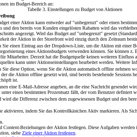
ionen im Budget-Bereich an:
Tabelle
3
.
Einstellungen zu Budget von Aktionen
reibung
dget einer Aktion kann entweder auf "unbegrenzt" oder einen bestimm
s und den bereits von Kunden eingelösten Rabatten wird das verbleiben
chnitts angezeigt. Wird das Budget auf "unbegrenzt" gesetzt (Standard
rkeit der Aktion in der Storefront wird einzig durch den Zeitraum best
 Sie einen Eintrag aus der Dropdown-Liste, um die Aktion mit einer Bu
tegorisierung eines Aktionsbudgets verwenden können. Sie können z. B.
für Mitarbeiter. Derzeit hat die Budgetquelle keinen weiteren Einfluss
quellen kann unter Aktionseinstellungen bearbeitet werden. Weitere In
Sie diese Option, wenn Sie die Aktion automatisch offline nehmen woll
n der die Aktion offline gesetzt wird, sind bereits bestehende Sessions 
höpft ist.
nnen eine E-Mail-Adresse angeben, an die eine Nachricht gesendet wird
 unter einen bestimmten Prozentsatz fällt, der vom Benutzer definiert 
d wird die Differenz zwischen dem zugewiesenen Budget und den bereit
sie aktivieren, indem Sie das Kontrollkästchen
Aktiv
markieren. Als Sic
n.
nd Content-Beziehungen der Aktion festlegen. Diese Aufgaben werden i
tion, siehe
Ziele einer Aktion festlegen
.