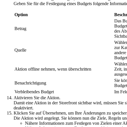
Geben Sie für die Festlegung eines Budgets folgende Informat
Option
Besch
Das Bu
Budget
Betrag
des Abs
Sichtba
Wählen
zur Ka
Quelle
andere 
Budget
Wählen 
Aktion offline nehmen, wenn überschritten
Zeit, i
ausgesc
Sie kö
Benachrichtigung
Budget
Verbleibendes Budget
Im Fel
Aktivieren Sie die Aktion.
Damit eine Aktion in der Storefront sichtbar wird, müssen Sie 
deaktiviert.
Klicken Sie auf
Übernehmen
, um Ihre Änderungen zu speicher
Die Aktion wird angelegt. Sie können nun die Ziele, Regeln u
Nähere Informationen zum Festlegen von Zielen einer Ak