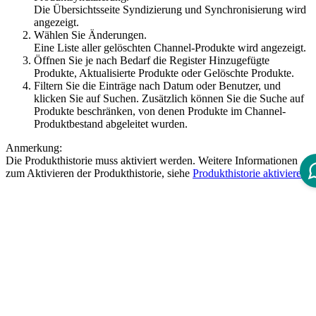
Die Übersichtsseite Syndizierung und Synchronisierung wird
angezeigt.
Wählen Sie
Änderungen
.
Eine Liste aller gelöschten Channel-Produkte wird angezeigt.
Öffnen Sie je nach Bedarf die Register
Hinzugefügte
Produkte
,
Aktualisierte Produkte
oder
Gelöschte Produkte
.
Filtern Sie die Einträge nach Datum oder Benutzer, und
klicken Sie auf
Suchen
. Zusätzlich können Sie die Suche auf
Produkte beschränken, von denen Produkte im Channel-
Produktbestand abgeleitet wurden.
Anmerkung:
Die Produkthistorie muss aktiviert werden. Weitere Informationen
zum Aktivieren der Produkthistorie, siehe
Produkthistorie aktivieren
.
Disclaimer
Intershop Service Portal
Contact Us
Legal Notice
Privacy Policy
© 2026 Intershop Communications AG