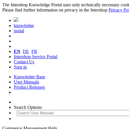
The Intershop Knowledge Portal uses only technically necessary cookies
Please find further information on privacy in the Intershop
Privacy Po
knowledge
portal
EN
DE
FR
Intershop Service Portal
Contact Us
Sign in
Knowledge Base
User Manuals
Product Releases
Search Options
Commerce Management Help