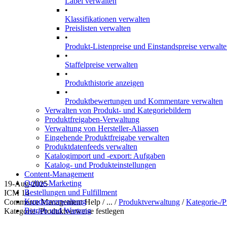
Label verwalten
•
Klassifikationen verwalten
Preislisten verwalten
•
Produkt-Listenpreise und Einstandspreise verwalt
•
Staffelpreise verwalten
•
Produkthistorie anzeigen
•
Produktbewertungen und Kommentare verwalten
Verwalten von Produkt- und Kategoriebildern
Produktfreigaben-Verwaltung
Verwaltung von Hersteller-Aliassen
Eingehende Produktfreigabe verwalten
Produktdatenfeeds verwalten
Katalogimport und -export: Aufgaben
Katalog- und Produkteinstellungen
Content-Management
Online-Marketing
19-Aug-2025
Bestellungen und Fulfillment
ICM 14
Kundenverwaltung
Commerce Management Help / ... /
Produktverwaltung
/
Kategorie-/
Betrieb und Wartung
Kategorie-/Produktverweise festlegen