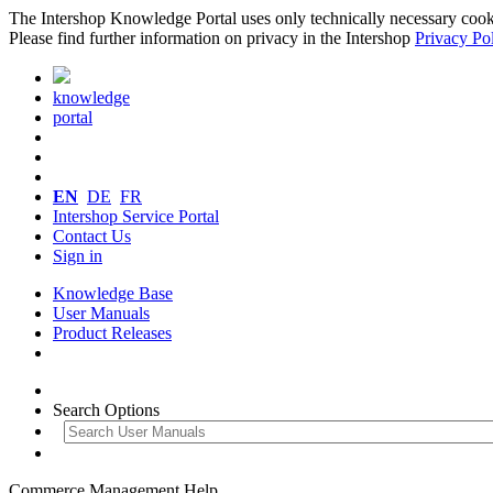
The Intershop Knowledge Portal uses only technically necessary cookies
Please find further information on privacy in the Intershop
Privacy Po
knowledge
portal
EN
DE
FR
Intershop Service Portal
Contact Us
Sign in
Knowledge Base
User Manuals
Product Releases
Search Options
Commerce Management Help