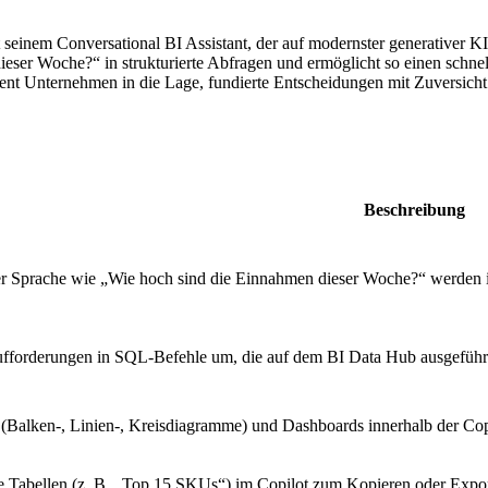
it seinem Conversational BI Assistant, der auf modernster generativer
ieser Woche?“ in strukturierte Abfragen und ermöglicht so einen sch
gent Unternehmen in die Lage, fundierte Entscheidungen mit Zuversicht u
Beschreibung
er Sprache wie „Wie hoch sind die Einnahmen dieser Woche?“ werden in
forderungen in SQL-Befehle um, die auf dem BI Data Hub ausgeführt we
 (Balken-, Linien-, Kreisdiagramme) und Dashboards innerhalb der Cop
te Tabellen (z. B. „Top 15 SKUs“) im Copilot zum Kopieren oder Expor