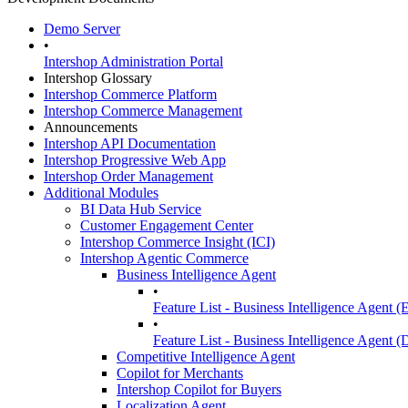
Demo Server
•
Intershop Administration Portal
Intershop Glossary
Intershop Commerce Platform
Intershop Commerce Management
Announcements
Intershop API Documentation
Intershop Progressive Web App
Intershop Order Management
Additional Modules
BI Data Hub Service
Customer Engagement Center
Intershop Commerce Insight (ICI)
Intershop Agentic Commerce
Business Intelligence Agent
•
Feature List - Business Intelligence Agent (
•
Feature List - Business Intelligence Agent (
Competitive Intelligence Agent
Copilot for Merchants
Intershop Copilot for Buyers
Localization Agent