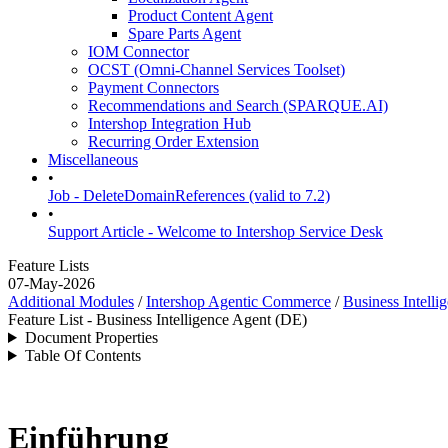
Product Content Agent
Spare Parts Agent
IOM Connector
OCST (Omni-Channel Services Toolset)
Payment Connectors
Recommendations and Search (SPARQUE.AI)
Intershop Integration Hub
Recurring Order Extension
Miscellaneous
•
Job - DeleteDomainReferences (valid to 7.2)
•
Support Article - Welcome to Intershop Service Desk
Feature Lists
07-May-2026
Additional Modules
/
Intershop Agentic Commerce
/
Business Intelli
Feature List - Business Intelligence Agent (DE)
Document Properties
Table Of Contents
Einführung